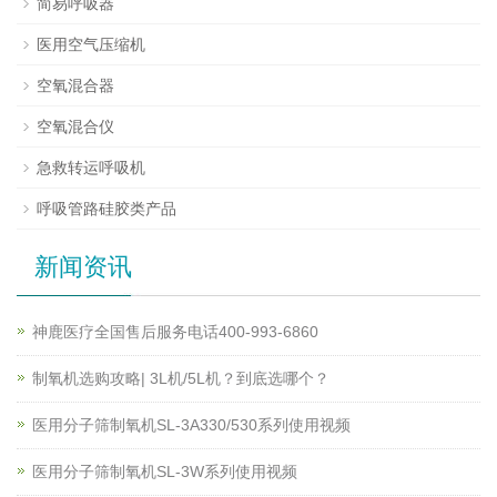
简易呼吸器
医用空气压缩机
空氧混合器
空氧混合仪
急救转运呼吸机
呼吸管路硅胶类产品
新闻资讯
神鹿医疗全国售后服务电话400-993-6860
制氧机选购攻略| 3L机/5L机？到底选哪个？
医用分子筛制氧机SL-3A330/530系列使用视频
医用分子筛制氧机SL-3W系列使用视频