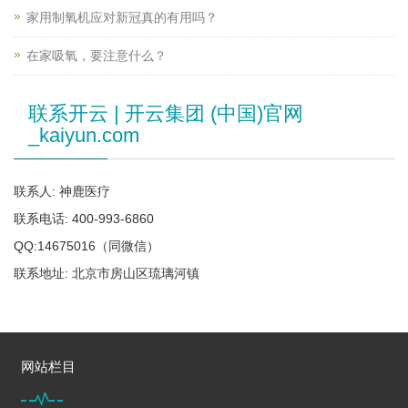
家用制氧机应对新冠真的有用吗？
在家吸氧，要注意什么？
联系开云 | 开云集团 (中国)官网
_kaiyun.com
联系人: 神鹿医疗
联系电话: 400-993-6860
QQ:14675016（同微信）
联系地址: 北京市房山区琉璃河镇
网站栏目