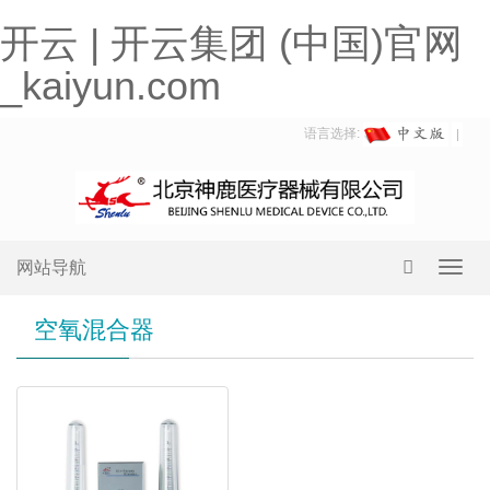
开云 | 开云集团 (中国)官网
_kaiyun.com
语言选择:
网站导航
Toggl
navig
空氧混合器