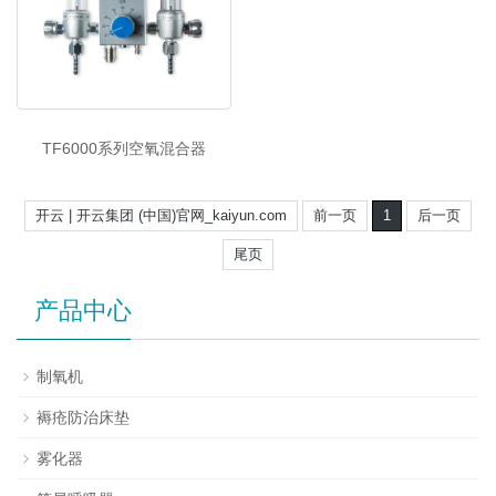
TF6000系列空氧混合器
开云 | 开云集团 (中国)官网_kaiyun.com
前一页
1
后一页
尾页
产品中心
制氧机
褥疮防治床垫
雾化器