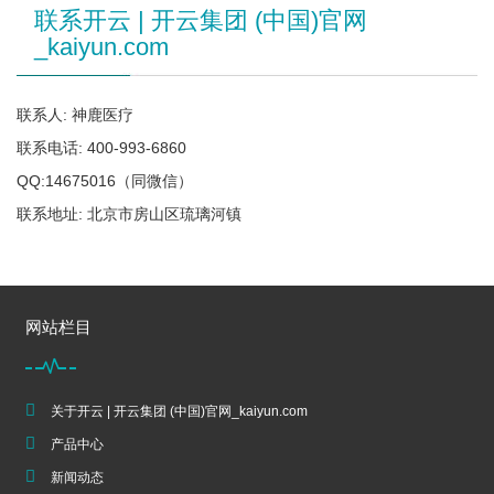
联系开云 | 开云集团 (中国)官网
_kaiyun.com
联系人: 神鹿医疗
联系电话: 400-993-6860
QQ:14675016（同微信）
联系地址: 北京市房山区琉璃河镇
网站栏目
关于开云 | 开云集团 (中国)官网_kaiyun.com
产品中心
新闻动态