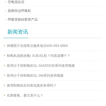
空氧混合仪
急救转运呼吸机
呼吸管路硅胶类产品
新闻资讯
神鹿医疗全国售后服务电话400-993-6860
制氧机选购攻略| 3L机/5L机？到底选哪个？
医用分子筛制氧机SL-3A330/530系列使用视频
医用分子筛制氧机SL-3W系列使用视频
家用制氧机应对新冠真的有用吗？
在家吸氧，要注意什么？