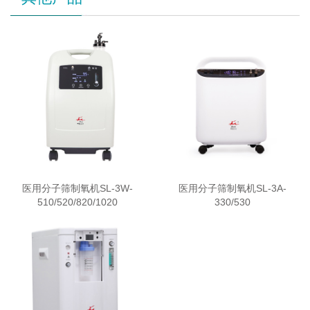
医用分子筛制氧机SL-3W-
医用分子筛制氧机SL-3A-
510/520/820/1020
330/530