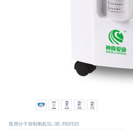
医用分子筛制氧机SL-3E-350/320