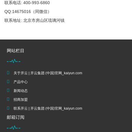
联系电话: 400-993-6860
QQ:14675016（同微信）
联系地址: 北京市房山区琉璃河镇
网站栏目
关于开云 | 开云集团 (中国)官网_kaiyun.com
产品中心
新闻动态
招商加盟
联系开云 | 开云集团 (中国)官网_kaiyun.com
邮箱订阅