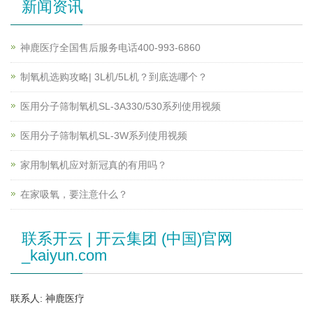
新闻资讯
神鹿医疗全国售后服务电话400-993-6860
制氧机选购攻略| 3L机/5L机？到底选哪个？
医用分子筛制氧机SL-3A330/530系列使用视频
医用分子筛制氧机SL-3W系列使用视频
家用制氧机应对新冠真的有用吗？
在家吸氧，要注意什么？
联系开云 | 开云集团 (中国)官网
_kaiyun.com
联系人: 神鹿医疗