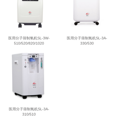
医用分子筛制氧机SL-3W-
医用分子筛制氧机SL-3A-
510/520/820/1020
330/530
医用分子筛制氧机SL-3A-
310/510