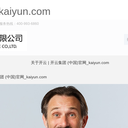
iyun.com
务热线：400-993-6860
关于开云 | 开云集团 (中国)官网_kaiyun.com
 (中国)官网_kaiyun.com