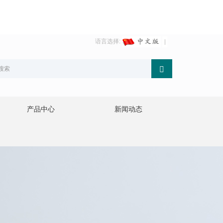
语言选择:
产品中心
新闻动态