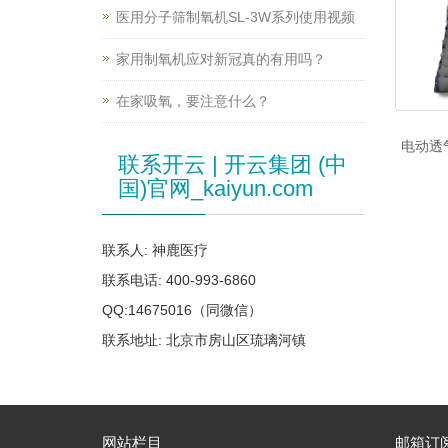
医用分子筛制氧机SL-3W系列使用视频
家用制氧机应对新冠真的有用吗？
在家吸氧，要注意什么？
电动透
联系开云 | 开云集团 (中
国)官网_kaiyun.com
联系人: 神鹿医疗
联系电话: 400-993-6860
QQ:14675016（同微信）
联系地址: 北京市房山区琉璃河镇
网站栏目
邮箱订