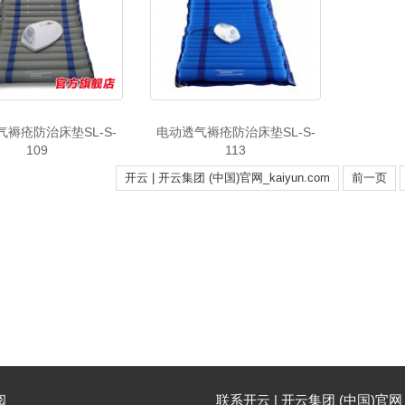
气褥疮防治床垫SL-S-
电动透气褥疮防治床垫SL-S-
109
113
开云 | 开云集团 (中国)官网_kaiyun.com
前一页
阅
联系开云 | 开云集团 (中国)官网