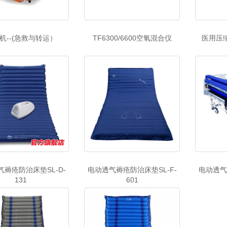
机--(急救与转运）
TF6300/6600空氧混合仪
医用压缩
褥疮防治床垫SL-D-
电动透气褥疮防治床垫SL-F-
电动透气
131
601